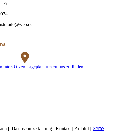
- Eil
9974
irJurado@web.de
uns
n interaktiven Lageplan, um zu uns zu finden
|
|
|
|
Seite
sum
Datenschutzerklärung
Kontakt
Anfahrt