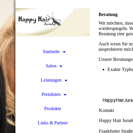
Beratung
Wir möchten, dass
wiederspiegeln. W
Beratung eine gen
Auch wenn Sie noc
ausprobieren möch
Startseite
Unsere Beratunge
Salon
Exakte Typbe
Leistungen
Preislisten
HappyHairJur
Produkte
Kontakt
Happy Hair Jurad
Links & Partner
Frankfurter Straß