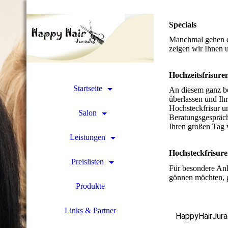
Specials
Manchmal gehen di
zeigen wir Ihnen u
Hochzeitsfrisure
Startseite
An diesem ganz be
überlassen und Ih
Hochsteckfrisur u
Salon
Beratungsgespräch
Ihren großen Tag
Leistungen
Hochsteckfrisur
Preislisten
Für besondere Anl
gönnen möchten, g
Produkte
Links & Partner
HappyHairJur