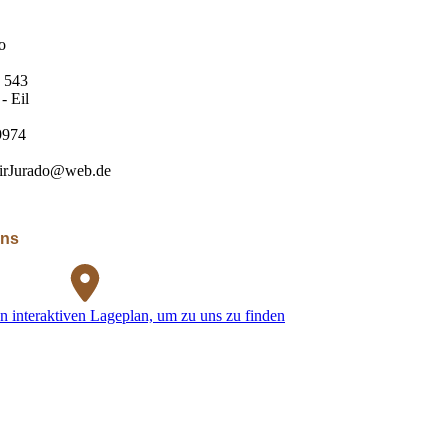
o
e 543
- Eil
9974
irJurado@web.de
uns
n interaktiven Lageplan, um zu uns zu finden